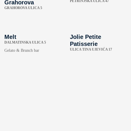
PETRINJSKA ULICA 47
Grahorova
GRAHOROVA ULICA 5
Melt
Jolie Petite
DALMATINSKA ULICA 5
Patisserie
ULICA TINA UJEVIĆA 17
Gelato & Brunch bar