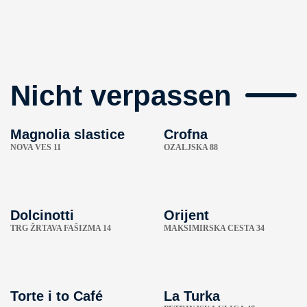
Nicht verpassen
Magnolia slastice
Crofna
NOVA VES 11
OZALJSKA 88
Dolcinotti
Orijent
TRG ŽRTAVA FAŠIZMA 14
MAKSIMIRSKA CESTA 34
Torte i to Café
La Turka