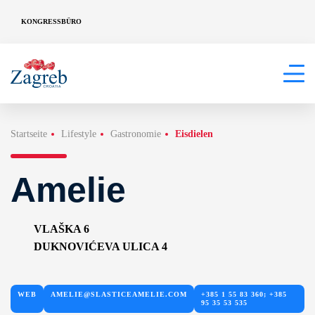
KONGRESSBÜRO
Startseite
Lifestyle
Gastronomie
Eisdielen
Amelie
VLAŠKA 6
DUKNOVIĆEVA ULICA 4
WEB
AMELIE@SLASTICEAMELIE.COM
+385 1 55 83 360; +385
95 35 53 535