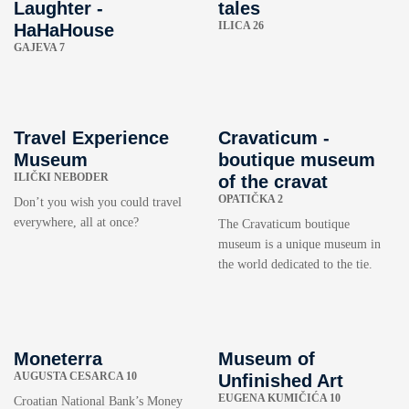
Laughter -
tales
ILICA 26
HaHaHouse
GAJEVA 7
Travel Experience
Cravaticum -
Museum
boutique museum
ILIČKI NEBODER
of the cravat
OPATIČKA 2
Don’t you wish you could travel
everywhere, all at once?
The Cravaticum boutique
museum is a unique museum in
the world dedicated to the tie.
Moneterra
Museum of
AUGUSTA CESARCA 10
Unfinished Art
EUGENA KUMIČIĆA 10
Croatian National Bank’s Money