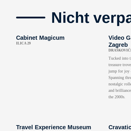
Nicht verp
Cabinet Magicum
Video 
ILICA 29
Zagreb
DRAŠKOVIĆE
Tucked into t
treasure trov
jump for joy
Spanning thre
nostalgic rol
and brillianc
the 2000s.
Travel Experience Museum
Cravati