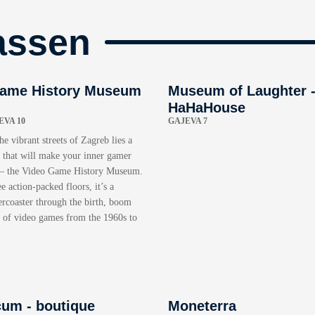
assen
Game History Museum
Museum of Laughter 
HaHaHouse
VA 10
GAJEVA 7
he vibrant streets of Zagreb lies a
e that will make your inner gamer
 – the Video Game History Museum.
e action-packed floors, it’s a
lercoaster through the birth, boom
e of video games from the 1960s to
cum - boutique
Moneterra