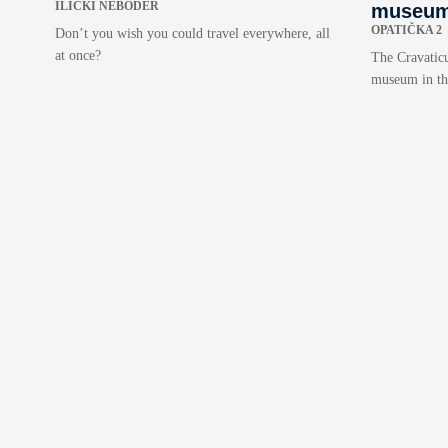
ILIČKI NEBODER
museum 
OPATIČKA 2
Don’t you wish you could travel everywhere, all
at once?
The Cravatic
museum in the