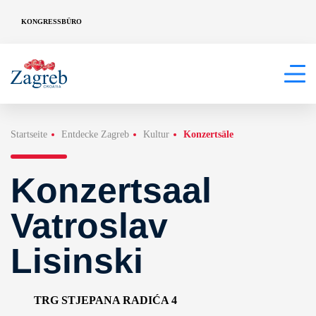
KONGRESSBÜRO
Startseite
Entdecke Zagreb
Kultur
Konzertsäle
Konzertsaal
Vatroslav
Lisinski
TRG STJEPANA RADIĆA 4