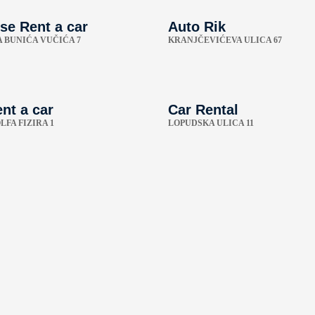
se Rent a car
Auto Rik
A BUNIĆA VUČIĆA 7
KRANJČEVIĆEVA ULICA 67
nt a car
Car Rental
FA FIZIRA 1
LOPUDSKA ULICA 11