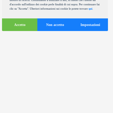
motore di ricerca. Continuando a utilizzare il sito, si ritiene che l'utente sia
d'accordo sull'utilizzo dei cookie perle finalità di cui sopra. Per continuare fai
clic su "Accetta". Ulteriori informazioni sui cookie le potete trovare
qui
.
Accetto
Non accetto
Impostazioni
Informazioni
turistiche
ds
Autobus turistici nella città di