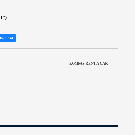
I")
4673 344
KOMPAS RENT A CAR