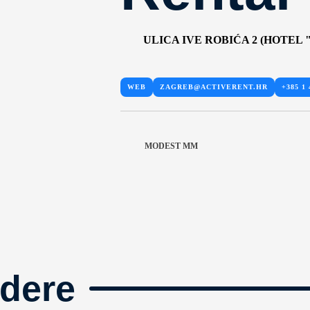
ULICA IVE ROBIĆA 2 (HOTEL "
WEB
ZAGREB@ACTIVERENT.HR
+385 1 
MODEST MM
dere