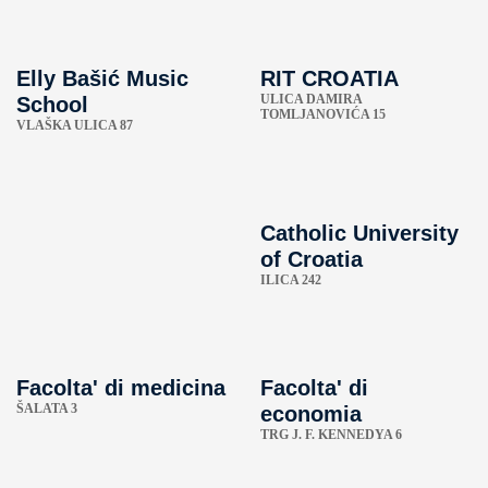
Elly Bašić Music
RIT CROATIA
ULICA DAMIRA
School
TOMLJANOVIĆA 15
VLAŠKA ULICA 87
Catholic University
of Croatia
ILICA 242
Facolta' di medicina
Facolta' di
ŠALATA 3
economia
TRG J. F. KENNEDYA 6