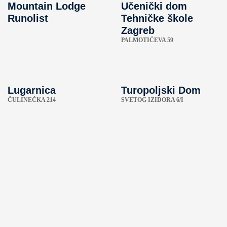
Mountain Lodge
Učenički dom
Runolist
Tehničke škole
Zagreb
PALMOTIĆEVA 59
Lugarnica
Turopoljski Dom
ČULINEČKA 214
SVETOG IZIDORA 6/I