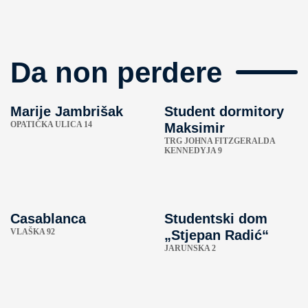
Da non perdere
Marije Jambrišak
Student dormitory
OPATIČKA ULICA 14
Maksimir
TRG JOHNA FITZGERALDA
KENNEDYJA 9
Casablanca
Studentski dom
VLAŠKA 92
„Stjepan Radić“
JARUNSKA 2