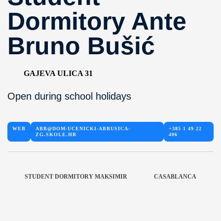
Dormitory Ante
Bruno Bušić
GAJEVA ULICA 31
Open during school holidays
WEB
ABB@DOM-UCENICKI-ABBUSICA-
+385 1 49 22
ZG.SKOLE.HR
406
STUDENT DORMITORY MAKSIMIR
CASABLANCA