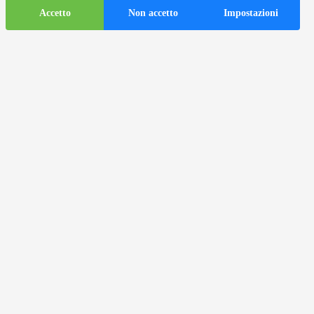
Accetto
Non accetto
Impostazioni
Informazioni
turistiche
ds
Autobus turistici nella città di
Zagabria
Informazioni utili
Centri informazioni turistiche