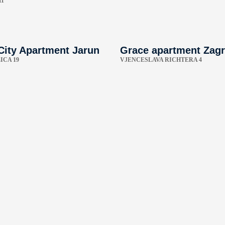
11
City Apartment Jarun
Grace apartment Zag
ICA 19
VJENCESLAVA RICHTERA 4