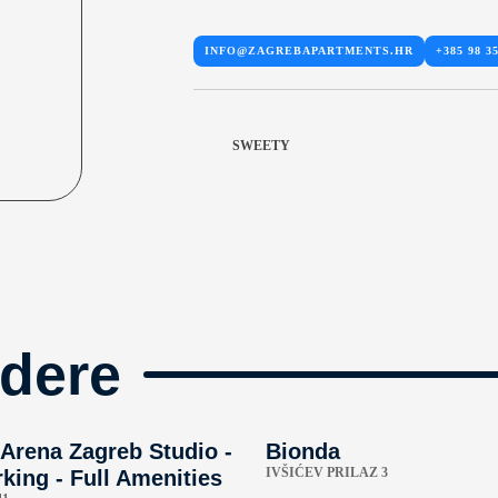
INFO@ZAGREBAPARTMENTS.HR
+385 98 3
SWEETY
dere
Arena Zagreb Studio -
Bionda
IVŠIĆEV PRILAZ 3
king - Full Amenities