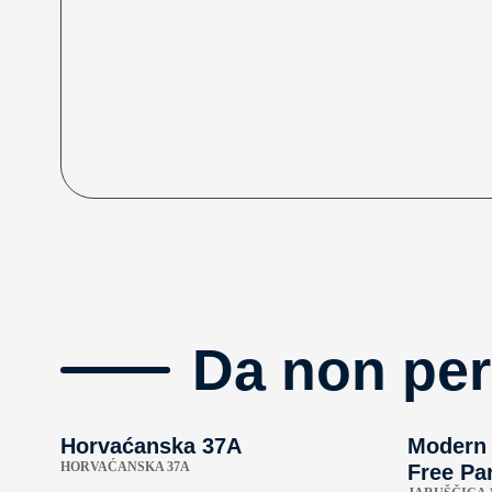
Da non per
Horvaćanska 37A
Modern 
HORVAĆANSKA 37A
Free Par