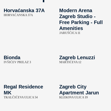
Horvaćanska 37A
Modern Arena
HORVAĆANSKA 37A
Zagreb Studio -
Free Parking - Full
Amenities
JARUŠČICA 11
Bionda
Zagreb Lenuzzi
IVŠIĆEV PRILAZ 3
MARTIĆEVA 12
Regal Residence
Zagreb City
MK
Apartment Jarun
TKALČIĆEVA ULICA 54
KLEKOVA ULICA 19