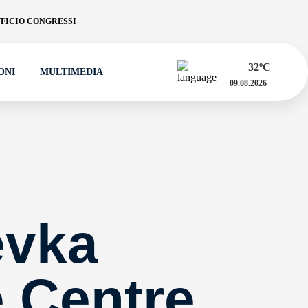
FICIO CONGRESSI
32
ºC
ONI
MULTIMEDIA
09.08.2026
evka
e Centre