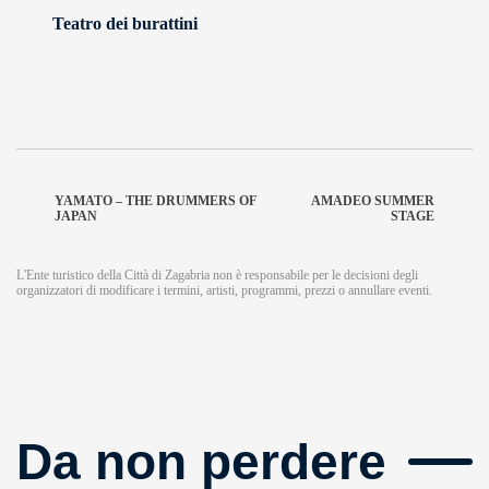
Teatro dei burattini
YAMATO – THE DRUMMERS OF
AMADEO SUMMER
JAPAN
STAGE
L'Ente turistico della Città di Zagabria non è responsabile per le decisioni degli
organizzatori di modificare i termini, artisti, programmi, prezzi o annullare eventi.
Da non perdere