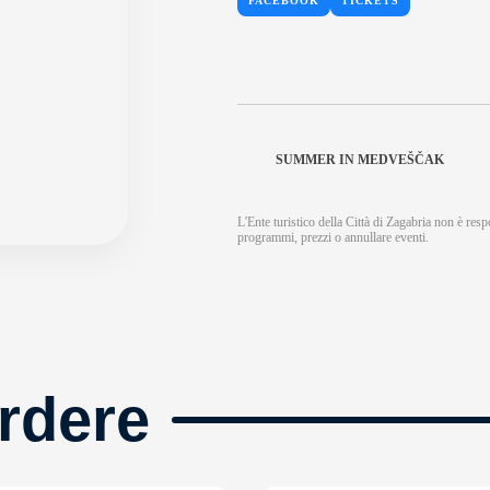
FACEBOOK
TICKETS
SUMMER IN MEDVEŠČAK
L'Ente turistico della Città di Zagabria non è respo
programmi, prezzi o annullare eventi.
rdere