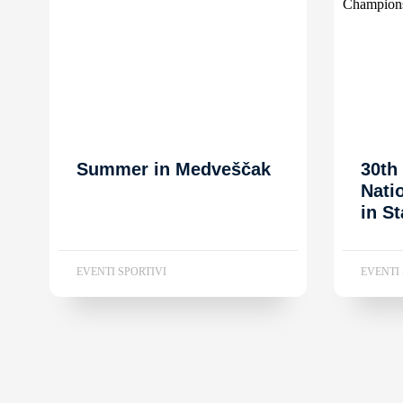
Summer in Medveščak
30th
Nati
in S
EVENTI SPORTIVI
EVENTI 