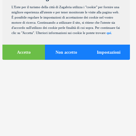
L'Ente per il turismo della città di Zagabria utilizza i "cookie" per fornire una
migliore esperienza all'utente e per tener monitorate le visite alla pagina web.
È possibile regolare le impostazioni di accettazione dei cookie nel vostro
motore di ricerca. Continuando a utilizzare il sito, si ritiene che l'utente sia
d'accordo sull'utilizzo dei cookie perle finalità di cui sopra. Per continuare fai
clic su "Accetta". Ulteriori informazioni sui cookie le potete trovare
qui
.
Accetto
Non accetto
Impostazioni
Informazioni