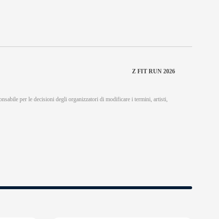
Z FIT RUN 2026
nsabile per le decisioni degli organizzatori di modificare i termini, artisti,