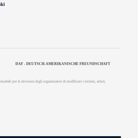
ski
DAF - DEUTSCH-AMERIKANISCHE FREUNDSCHAFT
nsabile per le decisioni degli organizzatori di modificare i termini, artisti,