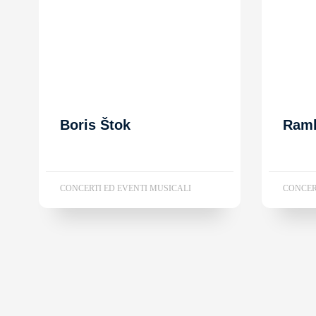
Boris Štok
Ram
CONCERTI ED EVENTI MUSICALI
CONCER