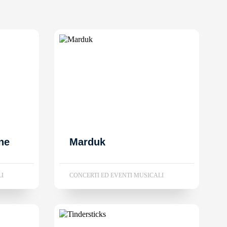
ne
Marduk
LI
CONCERTI ED EVENTI MUSICALI