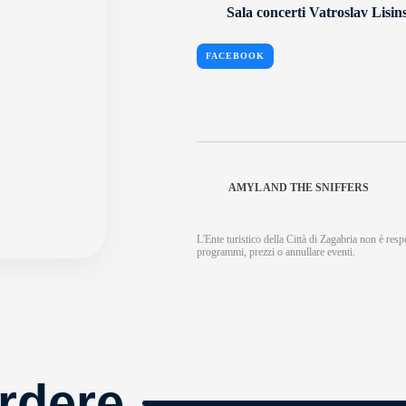
Sala concerti Vatroslav Lisin
FACEBOOK
AMYL AND THE SNIFFERS
L'Ente turistico della Città di Zagabria non è respo
programmi, prezzi o annullare eventi.
rdere