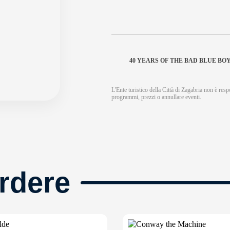
40 YEARS OF THE BAD BLUE BO
L'Ente turistico della Città di Zagabria non è respo
programmi, prezzi o annullare eventi.
rdere