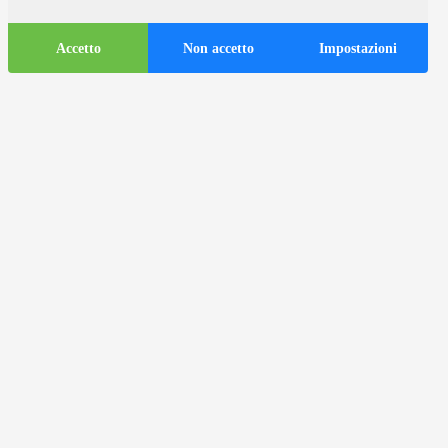
Accetto
Non accetto
Impostazioni
Informazioni
turistiche
ds
Autobus turistici nella città di
Zagabria
Informazioni utili