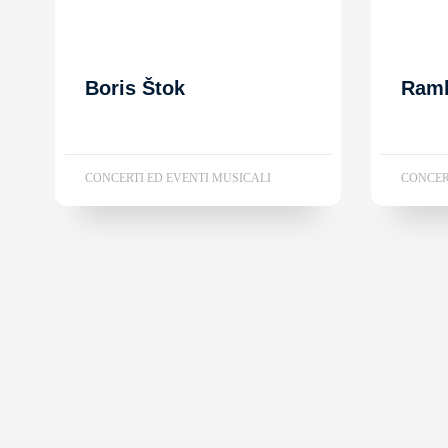
Boris Štok
Ram
CONCERTI ED EVENTI MUSICALI
CONCER