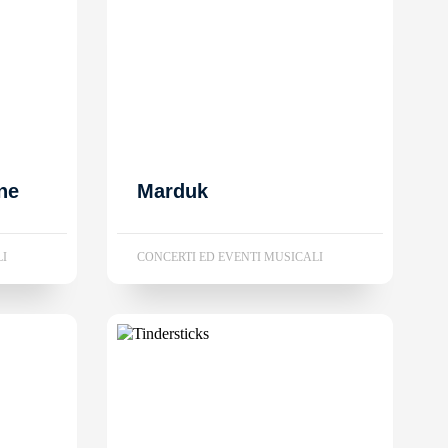
ne
Marduk
LI
CONCERTI ED EVENTI MUSICALI