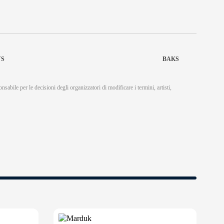
YS
BAKS
nsabile per le decisioni degli organizzatori di modificare i termini, artisti,