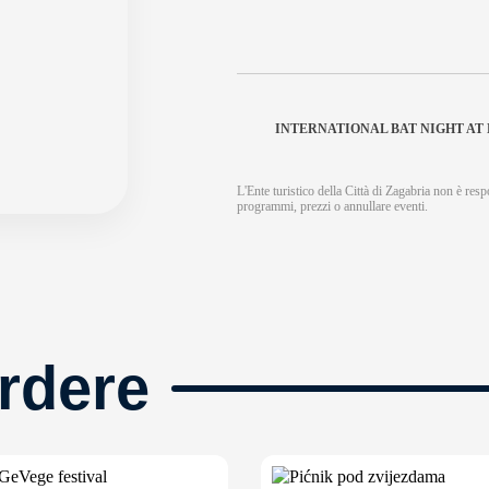
INTERNATIONAL BAT NIGHT A
L'Ente turistico della Città di Zagabria non è respo
programmi, prezzi o annullare eventi.
rdere