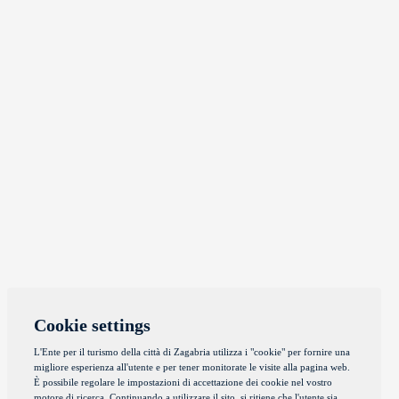
Cookie settings
L'Ente per il turismo della città di Zagabria utilizza i "cookie" per fornire una
migliore esperienza all'utente e per tener monitorate le visite alla pagina web.
È possibile regolare le impostazioni di accettazione dei cookie nel vostro
motore di ricerca. Continuando a utilizzare il sito, si ritiene che l'utente sia