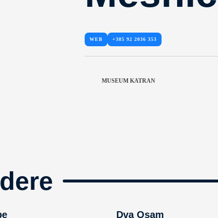
WEB
+385 92 2036 353
MUSEUM KATRAN
dere
pe
Dva Osam