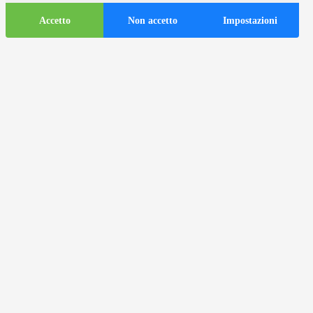
Accetto
Non accetto
Impostazioni
Informazioni
turistiche
ds
Autobus turistici nella città di
Zagabria
Informazioni utili