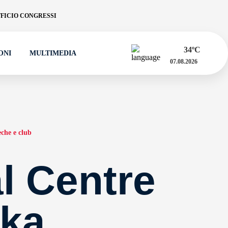
FICIO CONGRESSI
34
ºC
ONI
MULTIMEDIA
07.08.2026
eche e club
l Centre
ka