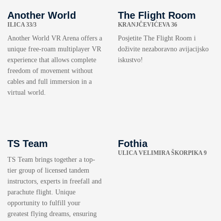
Another World
The Flight Room
ILICA 33/3
KRANJČEVIĆEVA 36
Another World VR Arena offers a
Posjetite The Flight Room i
unique free-roam multiplayer VR
doživite nezaboravno avijacijsko
experience that allows complete
iskustvo!
freedom of movement without
cables and full immersion in a
virtual world.
TS Team
Fothia
ULICA VELIMIRA ŠKORPIKA 9
TS Team brings together a top-
tier group of licensed tandem
instructors, experts in freefall and
parachute flight. Unique
opportunity to fulfill your
greatest flying dreams, ensuring