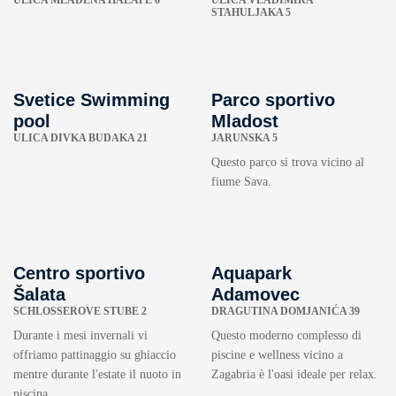
ULICA MLADENA HALAPE 6
ULICA VLADIMIRA
STAHULJAKA 5
Svetice Swimming
Parco sportivo
pool
Mladost
ULICA DIVKA BUDAKA 21
JARUNSKA 5
Questo parco si trova vicino al
fiume Sava.
Centro sportivo
Aquapark
Šalata
Adamovec
SCHLOSSEROVE STUBE 2
DRAGUTINA DOMJANIĆA 39
Durante i mesi invernali vi
Questo moderno complesso di
offriamo pattinaggio su ghiaccio
piscine e wellness vicino a
mentre durante l'estate il nuoto in
Zagabria è l'oasi ideale per relax.
piscina.