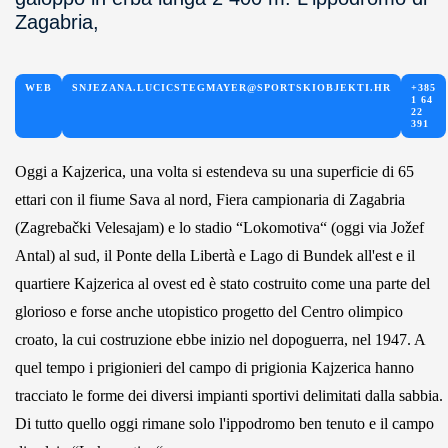
Zagabria,
WEB
SNJEZANA.LUCICSTEGMAYER@SPORTSKIOBJEKTI.HR
+385
1 64
22
391
Oggi a Kajzerica, una volta si estendeva su una superficie di 65
ettari con il fiume Sava al nord, Fiera campionaria di Zagabria
(Zagrebački Velesajam) e lo stadio “Lokomotiva“ (oggi via Jožef
Antal) al sud, il Ponte della Libertà e Lago di Bundek all'est e il
quartiere Kajzerica al ovest ed è stato costruito come una parte del
glorioso e forse anche utopistico progetto del Centro olimpico
croato, la cui costruzione ebbe inizio nel dopoguerra, nel 1947. A
quel tempo i prigionieri del campo di prigionia Kajzerica hanno
tracciato le forme dei diversi impianti sportivi delimitati dalla sabbia.
Di tutto quello oggi rimane solo l'ippodromo ben tenuto e il campo