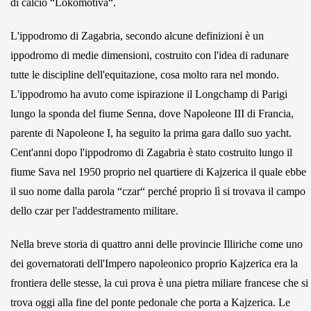
di calcio “Lokomotiva“.
L'ippodromo di Zagabria, secondo alcune definizioni è un
ippodromo di medie dimensioni, costruito con l'idea di radunare
tutte le discipline dell'equitazione, cosa molto rara nel mondo.
L'ippodromo ha avuto come ispirazione il Longchamp di Parigi
lungo la sponda del fiume Senna, dove Napoleone III di Francia,
parente di Napoleone I, ha seguito la prima gara dallo suo yacht.
Cent'anni dopo l'ippodromo di Zagabria è stato costruito lungo il
fiume Sava nel 1950 proprio nel quartiere di Kajzerica il quale ebbe
il suo nome dalla parola “czar“ perché proprio lì si trovava il campo
dello czar per l'addestramento militare.
Nella breve storia di quattro anni delle provincie Illiriche come uno
dei governatorati dell'Impero napoleonico proprio Kajzerica era la
frontiera delle stesse, la cui prova è una pietra miliare francese che si
trova oggi alla fine del ponte pedonale che porta a Kajzerica. Le