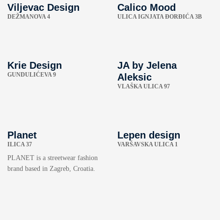
Viljevac Design
Calico Mood
DEŽMANOVA 4
ULICA IGNJATA ĐORĐIĆA 3B
Krie Design
JA by Jelena
GUNDULIĆEVA 9
Aleksic
VLAŠKA ULICA 97
Planet
Lepen design
ILICA 37
VARŠAVSKA ULICA 1
PLANET is a streetwear fashion
brand based in Zagreb, Croatia.