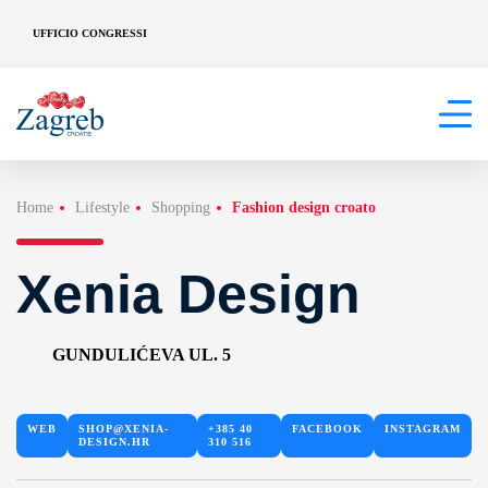
UFFICIO CONGRESSI
Home
Lifestyle
Shopping
Fashion design croato
Xenia Design
GUNDULIĆEVA UL. 5
WEB
SHOP@XENIA-
+385 40
FACEBOOK
INSTAGRAM
DESIGN.HR
310 516