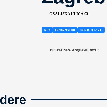
OZALJSKA ULICA 93
WEB
INFO@PCZ.HR
+385 98 91 57 443
FIRST FITNESS & SQUASH TOWER
dere