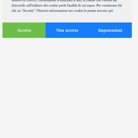
motore di ricerca. Continuando a utilizzare il sito, si ritiene che l'utente sia
d'accordo sull'utilizzo dei cookie perle finalità di cui sopra. Per continuare fai
clic su "Accetta". Ulteriori informazioni sui cookie le potete trovare
qui
.
Accetto
Non accetto
Impostazioni
Informazioni
turistiche
ds
Autobus turistici nella città di