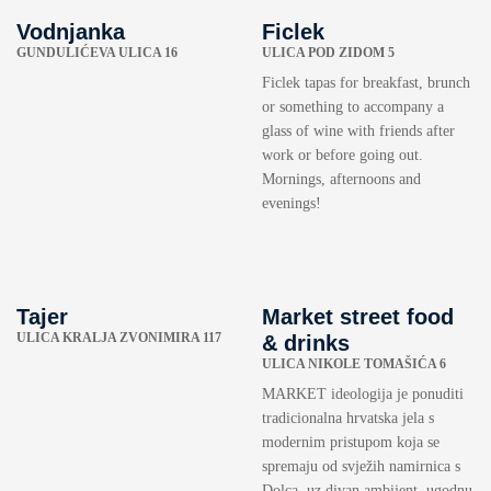
Vodnjanka
Ficlek
GUNDULIĆEVA ULICA 16
ULICA POD ZIDOM 5
Ficlek tapas for breakfast, brunch
or something to accompany a
glass of wine with friends after
work or before going out.
Mornings, afternoons and
evenings!
Tajer
Market street food
ULICA KRALJA ZVONIMIRA 117
& drinks
ULICA NIKOLE TOMAŠIĆA 6
MARKET ideologija je ponuditi
tradicionalna hrvatska jela s
modernim pristupom koja se
spremaju od svježih namirnica s
Dolca, uz divan ambijent, ugodnu