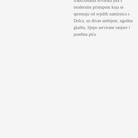
tradicionalna hrvatska jela s
modernim pristupom koja se
spremaju od svježih namirnica s
Dolca, uz divan ambijent, ugodnu
glazbu, lijepo servirane tanjure i
posebna pića.