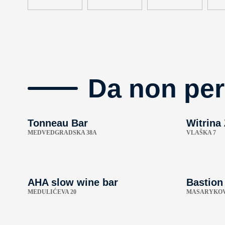
Da non per
Tonneau Bar
Witrina
MEDVEDGRADSKA 38A
VLAŠKA 7
AHA slow wine bar
Bastion
MEDULIĆEVA 20
MASARYKOV