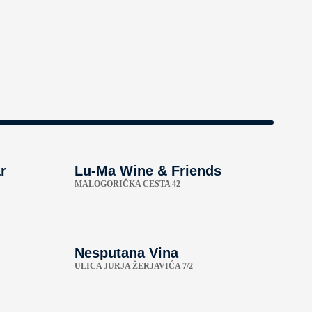
r
Lu-Ma Wine & Friends
MALOGORIČKA CESTA 42
Nesputana Vina
ULICA JURJA ŽERJAVIĆA 7/2