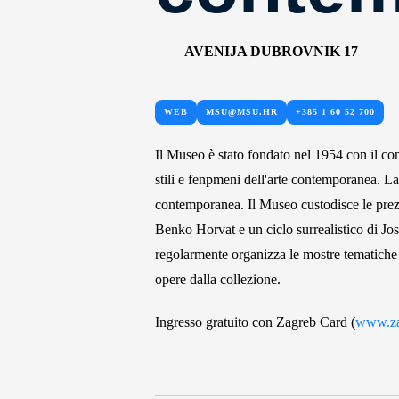
AVENIJA DUBROVNIK 17
WEB
MSU@MSU.HR
+385 1 60 52 700
Il Museo è stato fondato nel 1954 con il c
stili e fenpmeni dell'arte contemporanea. L
contemporanea. Il Museo custodisce le prez
Benko Horvat e un ciclo surrealistico di Jo
regolarmente organizza le mostre tematiche o 
opere dalla collezione.
Ingresso gratuito con Zagreb Card (
www.za