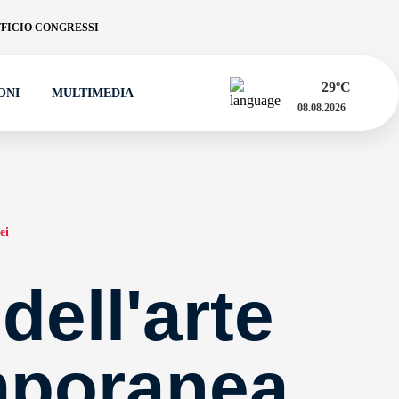
FICIO CONGRESSI
29
ºC
ONI
MULTIMEDIA
08.08.2026
ei
ell'arte
mporanea