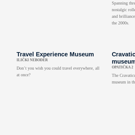
Spanning thre
nostalgic rol
and brillianc
the 2000s.
Travel Experience Museum
Cravati
ILIČKI NEBODER
museum 
OPATIČKA 2
Don’t you wish you could travel everywhere, all
at once?
The Cravatic
museum in the