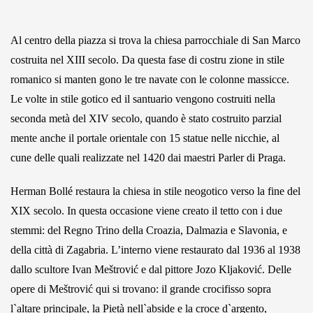
Al centro della piazza si trova la chiesa parrocchiale di San Marco
costruita nel XIII secolo. Da questa fase di costru zione in stile
romanico si manten gono le tre navate con le colonne massicce.
Le volte in stile gotico ed il santuario vengono costruiti nella
seconda metà del XIV secolo, quando è stato costruito parzial
mente anche il portale orientale con 15 statue nelle nicchie, al
cune delle quali realizzate nel 1420 dai maestri Parler di Praga.
Herman Bollé restaura la chiesa in stile neogotico verso la fine del
XIX secolo. In questa occasione viene creato il tetto con i due
stemmi: del Regno Trino della Croazia, Dalmazia e Slavonia, e
della città di Zagabria. L’interno viene restaurato dal 1936 al 1938
dallo scultore Ivan Meštrović e dal pittore Jozo Kljaković. Delle
opere di Meštrović qui si trovano: il grande crocifisso sopra
l`altare principale, la Pietà nell`abside e la croce d`argento,