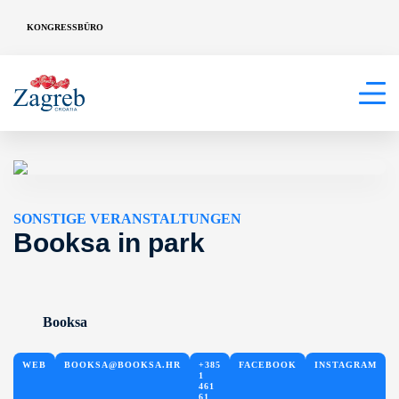
KONGRESSBÜRO
SONSTIGE VERANSTALTUNGEN
Booksa in park
Booksa
WEB
BOOKSA@BOOKSA.HR
+385
FACEBOOK
INSTAGRAM
1
461
61