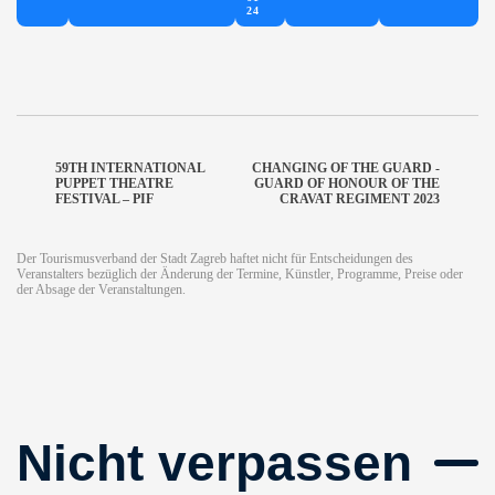
24
59TH INTERNATIONAL
CHANGING OF THE GUARD -
PUPPET THEATRE
GUARD OF HONOUR OF THE
FESTIVAL – PIF
CRAVAT REGIMENT 2023
Der Tourismusverband der Stadt Zagreb haftet nicht für Entscheidungen des
Veranstalters bezüglich der Änderung der Termine, Künstler, Programme, Preise oder
der Absage der Veranstaltungen.
Nicht verpassen