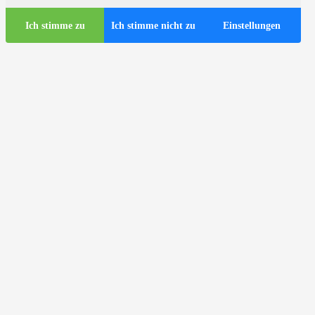
Ich stimme zu
Ich stimme nicht zu
Einstellungen
Touristen-Infos
Touristische Busse in Zagreb
ds
Nützliche Infos
Touristen-Infozentrum
Reiseagenturen