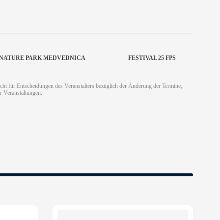
T NATURE PARK MEDVEDNICA
FESTIVAL 25 FPS
cht für Entscheidungen des Veranstalters bezüglich der Änderung der Termine,
r Veranstaltungen.