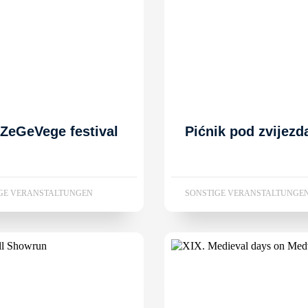
 ZeGeVege festival
Pićnik pod zvijez
GE VERANSTALTUNGEN
SONSTIGE VERANSTALTUNGE