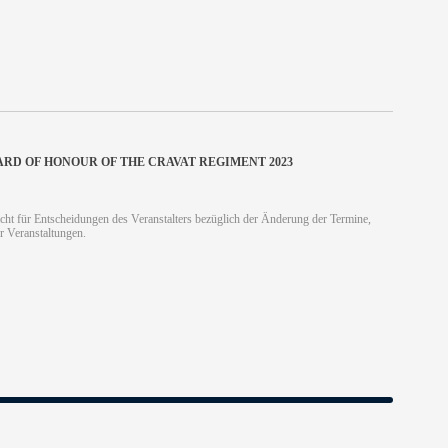
ARD OF HONOUR OF THE CRAVAT REGIMENT 2023
cht für Entscheidungen des Veranstalters bezüglich der Änderung der Termine,
r Veranstaltungen.