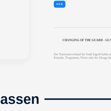
WEB
CHANGING OF THE GUARD - GU
Der Tourismusverband der Stadt Zagreb haftet ni
Künstler, Programme, Preise oder der Absage de
passen