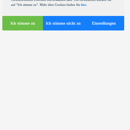
auf “Ich stimme zu”. Mehr über Cookies finden Sie
hier
.
Ich stimme zu
Ich stimme nicht zu
Einstellungen
Touristen-Infos
Touristische Busse in Zagreb
ds
Nützliche Infos