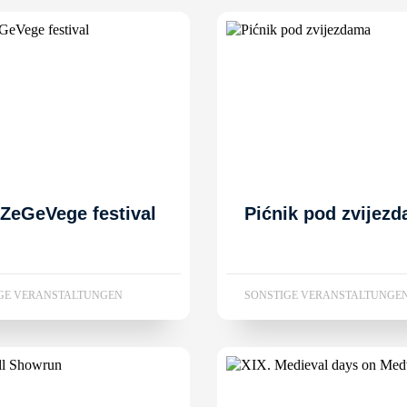
 ZeGeVege festival
Pićnik pod zvijez
GE VERANSTALTUNGEN
SONSTIGE VERANSTALTUNGE