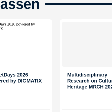
passen
etDays 2026
Multidisciplinary
red by DIGMATIX
Research on Cultu
Heritage MRCH 20