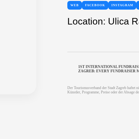
WEB
FACEBOOK
INSTAGRAM
Location: Ulica
1ST INTERNATIONAL FUNDRAI
ZAGREB: EVERY FUNDRAISER 
Der Tourismusverband der Stadt Zagreb haftet ni
Künstler, Programme, Preise oder der Absage de