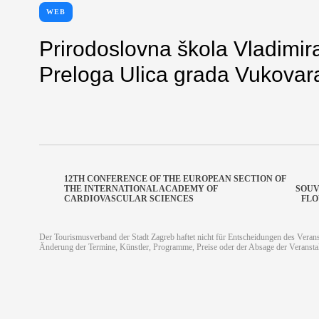
WEB
Prirodoslovna škola Vladimir
Preloga Ulica grada Vukovar
12TH CONFERENCE OF THE EUROPEAN SECTION OF
THE INTERNATIONAL ACADEMY OF
SOUV
CARDIOVASCULAR SCIENCES
FLO
Der Tourismusverband der Stadt Zagreb haftet nicht für Entscheidungen des Veranst
Änderung der Termine, Künstler, Programme, Preise oder der Absage der Veransta