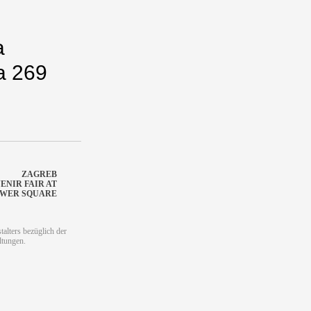
a
a 269
ZAGREB
ENIR FAIR AT
WER SQUARE
alters bezüglich der
ltungen.