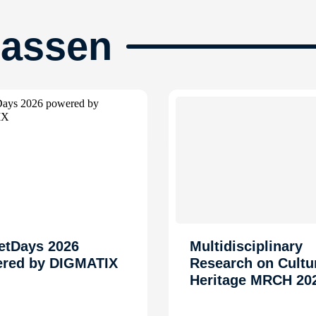
passen
etDays 2026
Multidisciplinary
red by DIGMATIX
Research on Cultu
Heritage MRCH 20