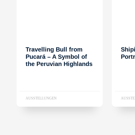
Travelling Bull from
Ship
Pucará – A Symbol of
Port
the Peruvian Highlands
AUSSTELLUNGEN
AUSST