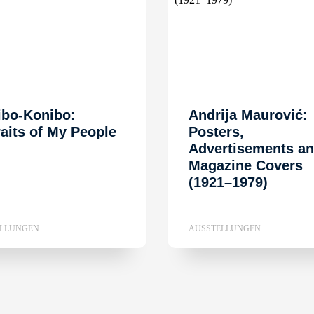
ibo-Konibo:
Andrija Maurović:
raits of My People
Posters,
Advertisements a
Magazine Covers
(1921–1979)
ELLUNGEN
AUSSTELLUNGEN