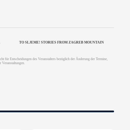
E
TO SLJEME! STORIES FROM ZAGREB MOUNTAIN
cht für Entscheidungen des Veranstalters bezüglich der Änderung der Termine,
r Veranstaltungen.