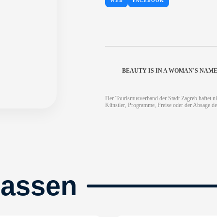
WEB
FACEBOOK
BEAUTY IS IN A WOMAN’S NAM
Der Tourismusverband der Stadt Zagreb haftet ni
Künstler, Programme, Preise oder der Absage de
passen