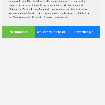
zu ermöglichen. Die Einstellungen für die Zustimmung zu den Cookies
können Sie in Ihrem Internetbrowser vornehmen. Mit Fortsetzung der
Nutzung der Seite gilt, dass Sie mit der Verwendung von Cookies zu den
vorbezeichneten Zwecken einverstanden sind. Um fortzusetzen klicken Sie
auf “Ich stimme zu”. Mehr über Cookies finden Sie
hier
.
Ich stimme zu
Ich stimme nicht zu
Einstellungen
Touristen-Infos
Touristische Busse in Zagreb