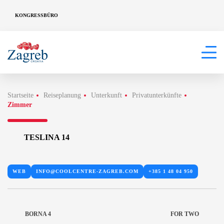
KONGRESSBÜRO
Startseite
Reiseplanung
Unterkunft
Privatunterkünfte
Zimmer
TESLINA 14
WEB
INFO@COOLCENTRE-ZAGREB.COM
+385 1 48 04 950
BORNA 4
FOR TWO