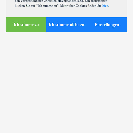
den vorbezeichneten Zwecken einverstanden sind. Um fortzusetzen
klicken Sie auf “Ich stimme zu”. Mehr über Cookies finden Sie
hier
.
Ich stimme zu
Ich stimme nicht zu
Einstellungen