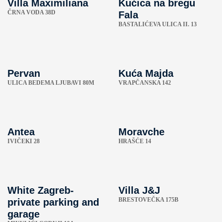
Villa Maximiliana
Kućica na bregu
ČRNA VODA 38D
Fala
BASTALIĆEVA ULICA II. 13
Pervan
Kuća Majda
ULICA BEDEMA LJUBAVI 80M
VRAPČANSKA 142
Antea
Moravche
IVIČEKI 28
HRAŠĆE 14
White Zagreb-
Villa J&J
BRESTOVEČKA 175B
private parking and
garage