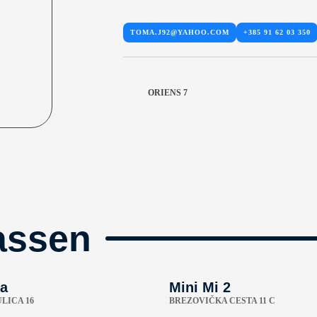
TOMA.J92@YAHOO.COM
+385 91 62 03 350
ORIENS 7
assen
a
Mini Mi 2
LICA 16
BREZOVIČKA CESTA 11 C