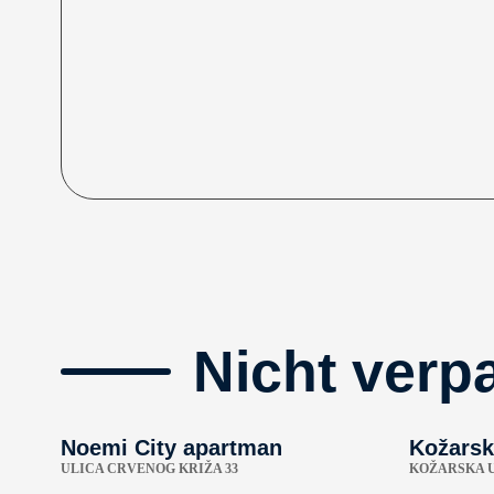
Nicht verp
Noemi City apartman
Kožarsk
ULICA CRVENOG KRIŽA 33
KOŽARSKA U