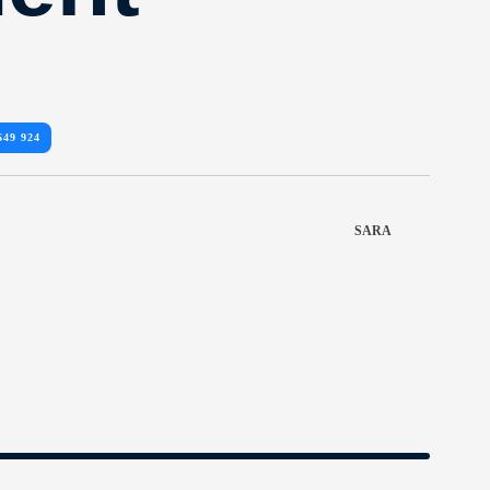
649 924
SARA