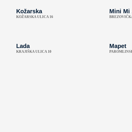
Kožarska
Mini Mi
KOŽARSKA ULICA 16
BREZOVIČKA
Lada
Mapet
KRAJIŠKA ULICA 10
PAROMLINSK