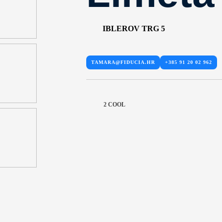
IBLEROV TRG 5
TAMARA@FIDUCIA.HR
+385 91 20 02 962
2 COOL