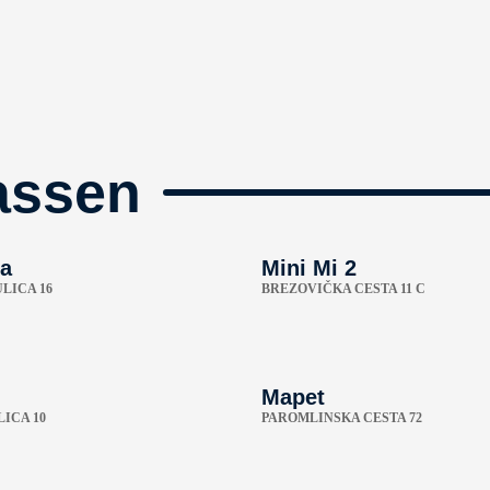
assen
a
Mini Mi 2
LICA 16
BREZOVIČKA CESTA 11 C
Mapet
ICA 10
PAROMLINSKA CESTA 72