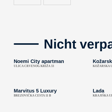
Nicht verp
Noemi City apartman
Kožarsk
ULICA CRVENOG KRIŽA 33
KOŽARSKA U
Marvitus 5 Luxury
Lada
BREZOVIČKA CESTA 11 B
KRAJIŠKA UL