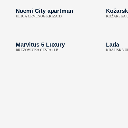
Noemi City apartman
Kožarsk
ULICA CRVENOG KRIŽA 33
KOŽARSKA U
Marvitus 5 Luxury
Lada
BREZOVIČKA CESTA 11 B
KRAJIŠKA UL