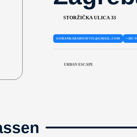
STORŽIČKA ULICA 33
GORANKARADOJEVIC@GMAIL.COM
+385 9
URBAN ESCAPE
assen