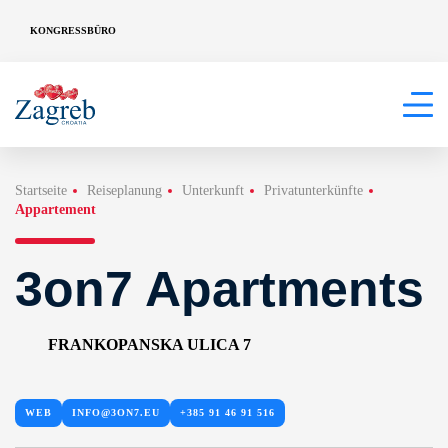
KONGRESSBÜRO
Startseite
Reiseplanung
Unterkunft
Privatunterkünfte
Appartement
3on7 Apartments
FRANKOPANSKA ULICA 7
WEB
INFO@3ON7.EU
+385 91 46 91 516