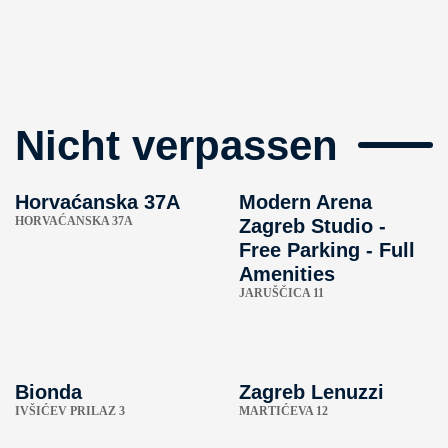
Nicht verpassen
Horvaćanska 37A
Modern Arena
HORVAĆANSKA 37A
Zagreb Studio -
Free Parking - Full
Amenities
JARUŠČICA 11
Bionda
Zagreb Lenuzzi
IVŠIĆEV PRILAZ 3
MARTIĆEVA 12