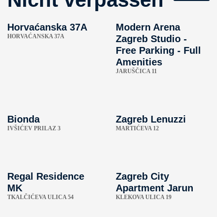
Horvaćanska 37A
Modern Arena
HORVAĆANSKA 37A
Zagreb Studio -
Free Parking - Full
Amenities
JARUŠČICA 11
Bionda
Zagreb Lenuzzi
IVŠIĆEV PRILAZ 3
MARTIĆEVA 12
Regal Residence
Zagreb City
MK
Apartment Jarun
TKALČIĆEVA ULICA 54
KLEKOVA ULICA 19