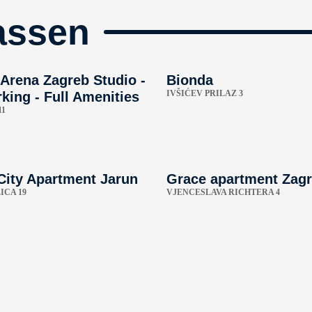
assen
Arena Zagreb Studio -
Bionda
IVŠIĆEV PRILAZ 3
king - Full Amenities
11
City Apartment Jarun
Grace apartment Zag
ICA 19
VJENCESLAVA RICHTERA 4