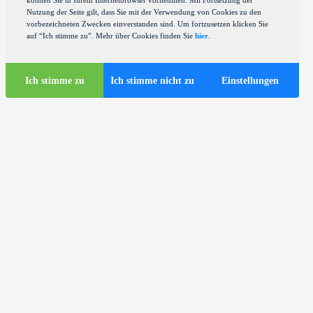
können Sie in Ihrem Internetbrowser vornehmen. Mit Fortsetzung der
Nutzung der Seite gilt, dass Sie mit der Verwendung von Cookies zu den
vorbezeichneten Zwecken einverstanden sind. Um fortzusetzen klicken Sie
auf “Ich stimme zu”. Mehr über Cookies finden Sie
hier
.
Ich stimme zu
Ich stimme nicht zu
Einstellungen
Touristen-Infos
Touristische Busse in Zagreb