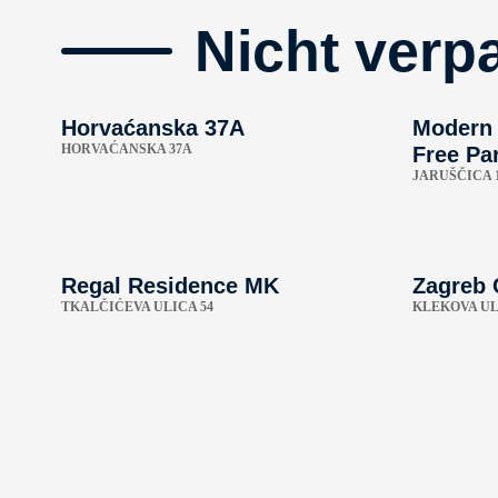
Nicht verp
Horvaćanska 37A
Modern 
HORVAĆANSKA 37A
Free Par
JARUŠČICA 
Regal Residence MK
Zagreb 
TKALČIĆEVA ULICA 54
KLEKOVA UL