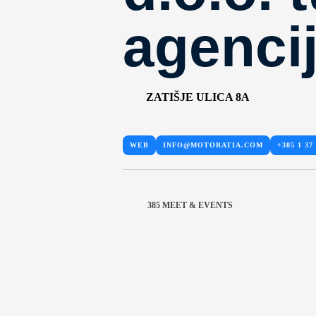
agenci
ZATIŠJE ULICA 8A
WEB
INFO@MOTORATIA.COM
+385 1 37 
385 MEET & EVENTS