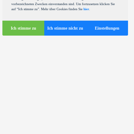
vorbezeichneten Zwecken einverstanden sind. Um fortzusetzen klicken Sie
auf “Ich stimme zu”. Mehr über Cookies finden Sie
hier
.
Ich stimme zu
Ich stimme nicht zu
Einstellungen
Touristen-Infos
Touristische Busse in Zagreb
ds
Nützliche Infos