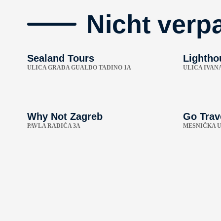
Nicht verp
Sealand Tours
Lightho
ULICA GRADA GUALDO TADINO 1A
ULICA IVAN
Why Not Zagreb
Go Trav
PAVLA RADIĆA 3A
MESNIČKA U