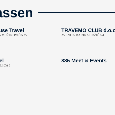
assen
use Travel
TRAVEMO CLUB d.o.o
A MEŠTROVIĆA 35
AVENIJA MARINA DRŽIĆA 4
el
385 Meet & Events
LICA 5