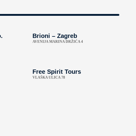
.
Brioni – Zagreb
AVENIJA MARINA DRŽIĆA 4
Free Spirit Tours
VLAŠKA ULICA 78