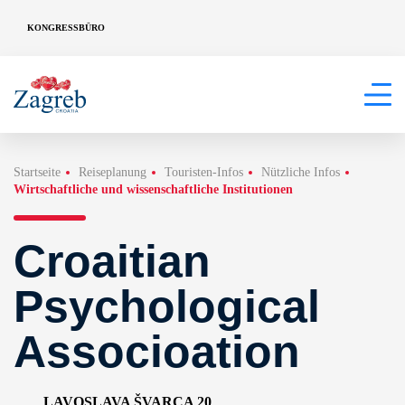
KONGRESSBÜRO
Startseite
Reiseplanung
Touristen-Infos
Nützliche Infos
Wirtschaftliche und wissenschaftliche Institutionen
Croaitian
Psychological
Associoation
LAVOSLAVA ŠVARCA 20