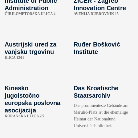
Institute of Public
ZICER - Zagreb
Administration
Innovation Centre
ĆIRILOMETODSKA ULICA 4
AVENIJA DUBROVNIK 15
Austrijski ured za
Ruđer Bošković
vanjsku trgovinu
Institute
ILICA 12/II
Kinesko
Das Kroatische
jugoistočno
Staatsarchiv
europska poslovna
Das prominenteste Gebäude am
asocijacija
Marulić-Platz ist die ehemalige
KORANSKA ULICA 2/7
Heimat der Nationalund
Universitätsbibliothek.