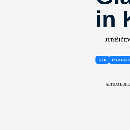
in 
JURIŠIĆEV
WEB
INFO@SA
ALTKATHOLI