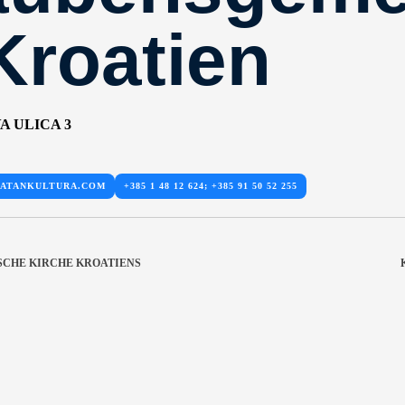
Kroatien
A ULICA 3
NATANKULTURA.COM
+385 1 48 12 624; +385 91 50 52 255
SCHE KIRCHE KROATIENS