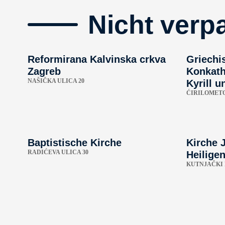
Nicht verp
Reformirana Kalvinska crkva
Griechi
Zagreb
Konkath
NAŠIČKA ULICA 20
Kyrill 
ĆIRILOMETO
Baptistische Kirche
Kirche J
RADIĆEVA ULICA 30
Heilige
KUTNJAČKI 