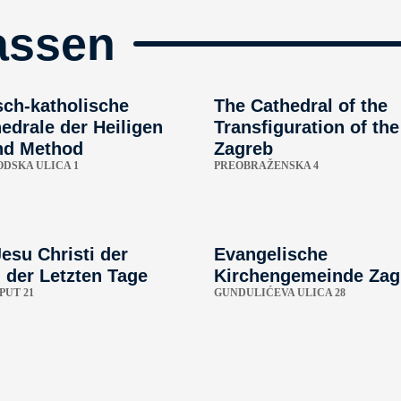
assen
sch-katholische
The Cathedral of the
edrale der Heiligen
Transfiguration of the
und Method
Zagreb
DSKA ULICA 1
PREOBRAŽENSKA 4
esu Christi der
Evangelische
n der Letzten Tage
Kirchengemeinde Zag
PUT 21
GUNDULIĆEVA ULICA 28