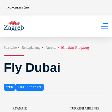
KONGRESSBÜRO
Startseite
Reiseplanung
Anreise
Mit dem Flugzeug
Fly Dubai
WEB
+381 11 32 82 271
RYANAIR
TURKISH AIRLINES