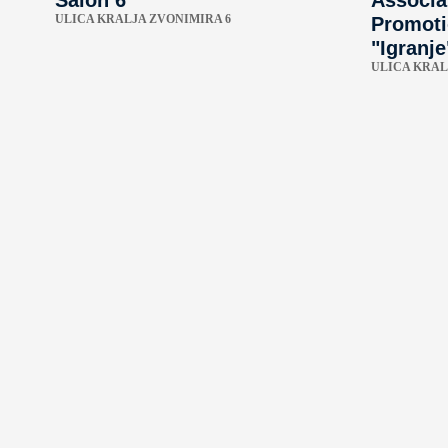
ULICA KRALJA ZVONIMIRA 6
Promoti
"Igranje
ULICA KRAL