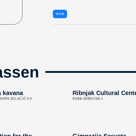
WEB
assen
 kavana
Ribnjak Cultural Cent
SIPA JELAČIĆA 9
PARK RIBNJAK 1
ion for the
Gimnazija Sesvete