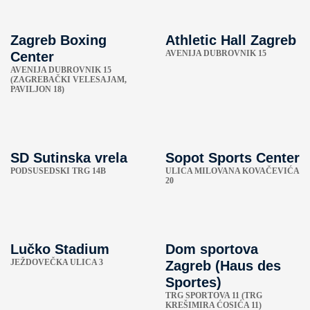
Zagreb Boxing
Athletic Hall Zagreb
AVENIJA DUBROVNIK 15
Center
AVENIJA DUBROVNIK 15
(ZAGREBAČKI VELESAJAM,
PAVILJON 18)
SD Sutinska vrela
Sopot Sports Center
PODSUSEDSKI TRG 14B
ULICA MILOVANA KOVAČEVIĆA
20
Lučko Stadium
Dom sportova
JEŽDOVEČKA ULICA 3
Zagreb (Haus des
Sportes)
TRG SPORTOVA 11 (TRG
KREŠIMIRA ĆOSIĆA 11)