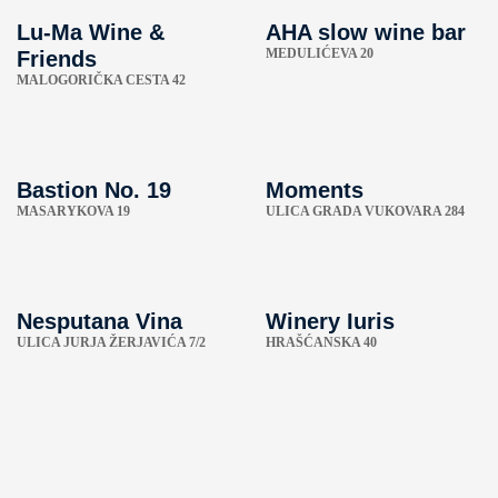
Lu-Ma Wine &
AHA slow wine bar
MEDULIĆEVA 20
Friends
MALOGORIČKA CESTA 42
Bastion No. 19
Moments
MASARYKOVA 19
ULICA GRADA VUKOVARA 284
Nesputana Vina
Winery Iuris
ULICA JURJA ŽERJAVIĆA 7/2
HRAŠĆANSKA 40