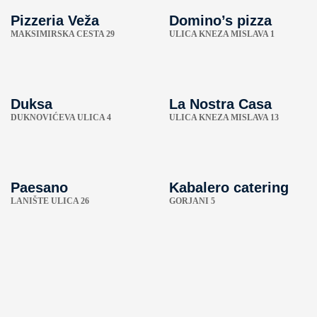
Pizzeria Veža
Domino’s pizza
MAKSIMIRSKA CESTA 29
ULICA KNEZA MISLAVA 1
Duksa
La Nostra Casa
DUKNOVIĆEVA ULICA 4
ULICA KNEZA MISLAVA 13
Paesano
Kabalero catering
LANIŠTE ULICA 26
GORJANI 5